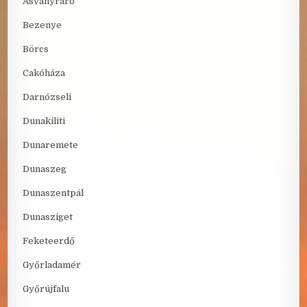
Ásványráró
Bezenye
Börcs
Cakóháza
Darnózseli
Dunakiliti
Dunaremete
Dunaszeg
Dunaszentpál
Dunasziget
Feketeerdő
Győrladamér
Győrújfalu