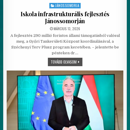
JÁNOSSOMORJA
Posted in
Iskola infrastrukturális fejlesztés
Jánossomorján
PUBLISHED DATE:
MÁRCIUS 13, 2026
A fejlesztés 290 millió forintos állami támogatásból valósul
meg, a Győri Tankerületi Központ koordinálásával, a
Széchenyi Terv Plusz program keretében. – jelentette be
pénteken dr….
ISKOLA INFRASTRUKTURÁLIS FEJLES
TOVÁBB OLVASOM