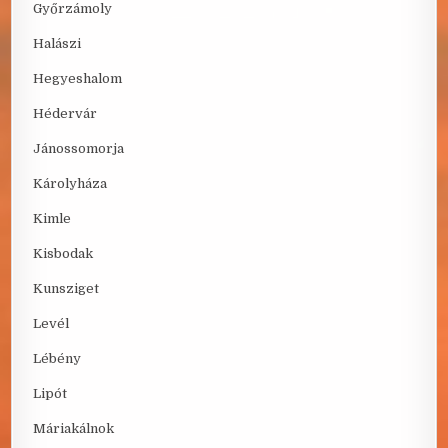
Győrzámoly
Halászi
Hegyeshalom
Hédervár
Jánossomorja
Károlyháza
Kimle
Kisbodak
Kunsziget
Levél
Lébény
Lipót
Máriakálnok