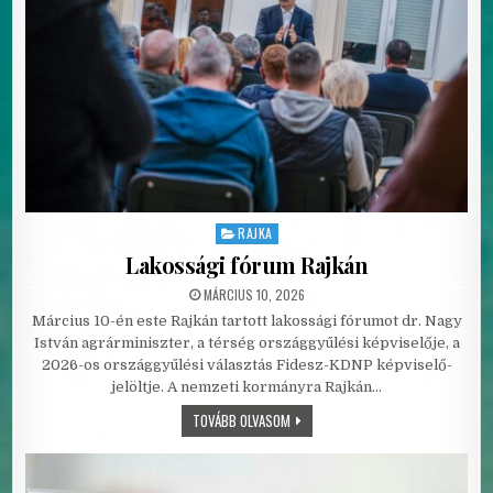
RAJKA
Posted in
Lakossági fórum Rajkán
PUBLISHED DATE:
MÁRCIUS 10, 2026
Március 10-én este Rajkán tartott lakossági fórumot dr. Nagy
István agrárminiszter, a térség országgyűlési képviselője, a
2026-os országgyűlési választás Fidesz-KDNP képviselő-
jelöltje. A nemzeti kormányra Rajkán…
LAKOSSÁGI FÓRUM RAJKÁN
TOVÁBB OLVASOM