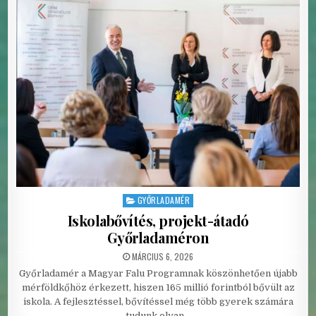
GYŐRLADAMÉR
Posted in
Iskolabővítés, projekt-átadó
Győrladaméron
PUBLISHED DATE:
MÁRCIUS 6, 2026
Győrladamér a Magyar Falu Programnak köszönhetően újabb
mérföldkőhöz érkezett, hiszen 165 millió forintból bővült az
iskola. A fejlesztéssel, bővítéssel még több gyerek számára
tudunk olyan…