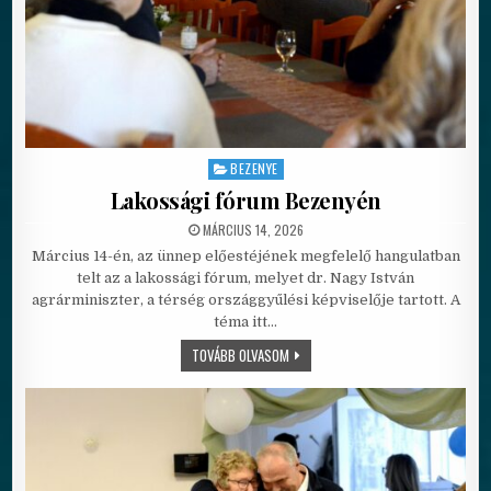
BEZENYE
Posted in
Lakossági fórum Bezenyén
PUBLISHED DATE:
MÁRCIUS 14, 2026
Március 14-én, az ünnep előestéjének megfelelő hangulatban
telt az a lakossági fórum, melyet dr. Nagy István
agrárminiszter, a térség országgyűlési képviselője tartott. A
téma itt…
LAKOSSÁGI FÓRUM BEZENYÉN
TOVÁBB OLVASOM