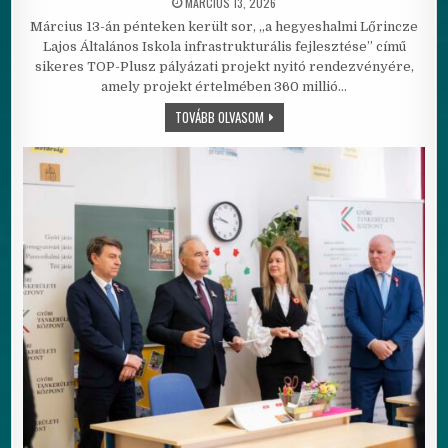
PUBLISHED DATE:
MÁRCIUS 13, 2026
Március 13-án pénteken került sor, „a hegyeshalmi Lőrincze
Lajos Általános Iskola infrastrukturális fejlesztése” című
sikeres TOP-Plusz pályázati projekt nyitó rendezvényére,
amely projekt értelmében 360 millió…
ISKOLA INFRASTRUKTURÁLIS FEJLES
TOVÁBB OLVASOM