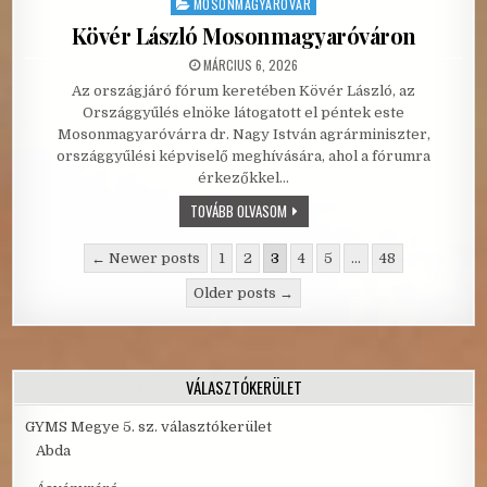
MOSONMAGYARÓVÁR
Posted in
Kövér László Mosonmagyaróváron
PUBLISHED DATE:
MÁRCIUS 6, 2026
Az országjáró fórum keretében Kövér László, az
Országgyűlés elnöke látogatott el péntek este
Mosonmagyaróvárra dr. Nagy István agrárminiszter,
országgyűlési képviselő meghívására, ahol a fórumra
érkezőkkel…
KÖVÉR LÁSZLÓ MOSONMAGYARÓVÁR
TOVÁBB OLVASOM
Bejegyzések lapozása
← Newer posts
1
2
3
4
5
…
48
Older posts →
VÁLASZTÓKERÜLET
GYMS Megye 5. sz. választókerület
Abda