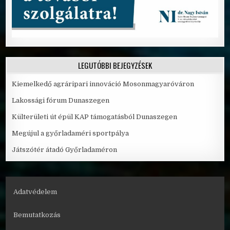
LEGUTÓBBI BEJEGYZÉSEK
Kiemelkedő agráripari innováció Mosonmagyaróváron
Lakossági fórum Dunaszegen
Külterületi út épül KAP támogatásból Dunaszegen
Megújul a győrladaméri sportpálya
Játszótér átadó Győrladaméron
Adatvédelem
Bemutatkozás