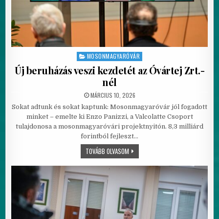
MOSONMAGYARÓVÁR
Posted in
Új beruházás veszi kezdetét az Óvártej Zrt.-
nél
PUBLISHED DATE:
MÁRCIUS 10, 2026
Sokat adtunk és sokat kaptunk: Mosonmagyaróvár jól fogadott
minket – emelte ki Enzo Panizzi, a Valcolatte Csoport
tulajdonosa a mosonmagyaróvári projektnyitón. 8,3 milliárd
forintból fejleszt…
ÚJ BERUHÁZÁS VESZI KEZDETÉT AZ Ó
TOVÁBB OLVASOM