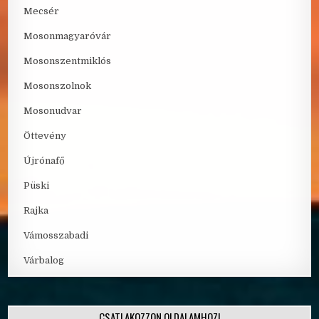
Mecsér
Mosonmagyaróvár
Mosonszentmiklós
Mosonszolnok
Mosonudvar
Öttevény
Újrónafő
Püski
Rajka
Vámosszabadi
Várbalog
CSATLAKOZZON OLDALAMHOZ!