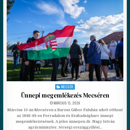
MECSÉR
Posted in
Ünnepi megemlékezés Mecséren
PUBLISHED DATE:
MÁRCIUS 13, 2026
Március 13-án Mecséren a Baross Gábor Faluház adott otthont
az 1848-49-es Forradalom és Szabadságharc ünnepi
megemlékezésének. A jeles ünnepen dr. Nagy István
agrárminiszter, térségi országgyűlési…