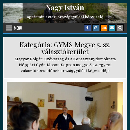
Nagy István
Skip to content
agrárminiszter, országgyűlési képviselő
MENU
Kategória:
GYMS Megye 5. sz.
választókerület
Magyar Polgári Szövetség és a Kereszténydemokrata
Néppárt Győr-Moson-Sopron megye 5.sz. egyéni
választókerületének országgyűlési képviselője