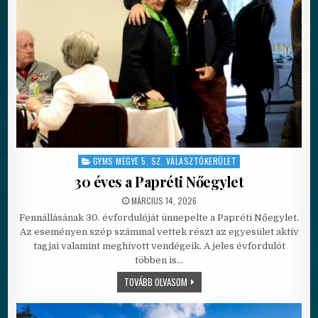
GYMS MEGYE 5. SZ. VÁLASZTÓKERÜLET
Posted in
30 éves a Papréti Nőegylet
PUBLISHED DATE:
MÁRCIUS 14, 2026
Fennállásának 30. évfordulóját ünnepelte a Papréti Nőegylet.
Az eseményen szép számmal vettek részt az egyesület aktív
tagjai valamint meghívott vendégeik. A jeles évfordulót
többen is…
30 ÉVES A PAPRÉTI NŐEGYLET
TOVÁBB OLVASOM