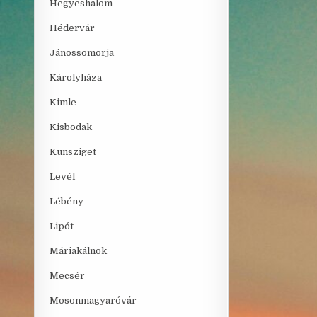
Hegyeshalom
Hédervár
Jánossomorja
Károlyháza
Kimle
Kisbodak
Kunsziget
Levél
Lébény
Lipót
Máriakálnok
Mecsér
Mosonmagyaróvár