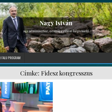
Nagy István
agrárminiszter, országgyűlési képviselő
 FALU PROGRAM
Címke:
Fidesz kongresszus