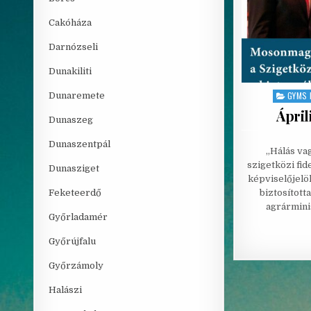
Cakóháza
Darnózseli
Dunakiliti
GYMS 
Dunaremete
Posted i
Ápril
Dunaszeg
Dunaszentpál
„Hálás va
szigetközi fi
Dunasziget
képviselőjelöl
Feketeerdő
biztosított
agrármini
Győrladamér
Győrújfalu
Győrzámoly
Halászi