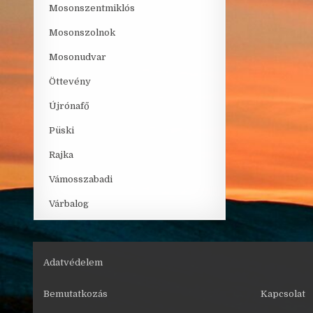
Mosonszentmiklós
Mosonszolnok
Mosonudvar
Öttevény
Újrónafő
Püski
Rajka
Vámosszabadi
Várbalog
Adatvédelem
Bemutatkozás
Kapcsolat