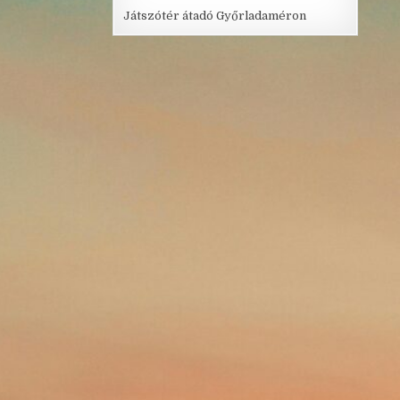
Játszótér átadó Győrladaméron