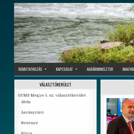
Skip to content
BEMUTATKOZÁS
KAPCSOLAT
AGRÁRMINISZTER
MAGYAR
VÁLASZTÓKERÜLET
GYMS Megye 5. sz. választókerület
Abda
Ásványráró
Bezenye
Börcs