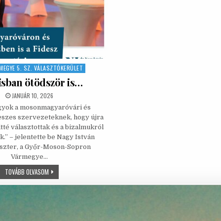
MEGYE 5. SZ. VÁLASZTÓKERÜLET
n
isban ötödször is…
PUBLISHED DATE:
JANUÁR 10, 2026
gyok a mosonmagyaróvári és
deszes szervezeteknek, hogy újra
tté választottak és a bizalmukról
ak.” – jelentette be Nagy István
szter, a Győr-Moson-Sopron
Vármegye…
ÁPRILISBAN ÖTÖDSZÖR IS…
TOVÁBB OLVASOM