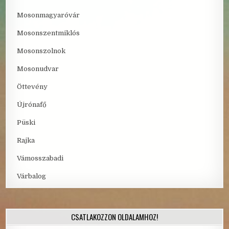
Mosonmagyaróvár
Mosonszentmiklós
Mosonszolnok
Mosonudvar
Öttevény
Újrónafő
Püski
Rajka
Vámosszabadi
Várbalog
CSATLAKOZZON OLDALAMHOZ!