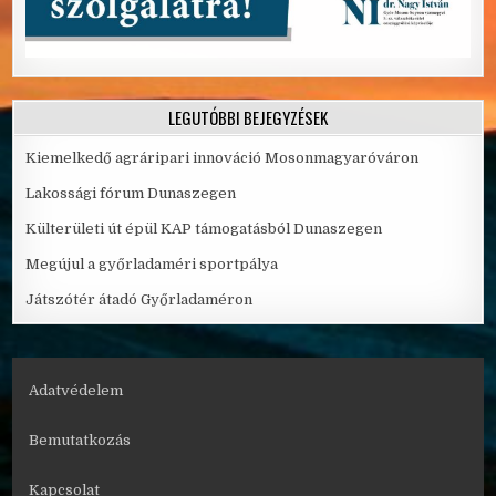
LEGUTÓBBI BEJEGYZÉSEK
Kiemelkedő agráripari innováció Mosonmagyaróváron
Lakossági fórum Dunaszegen
Külterületi út épül KAP támogatásból Dunaszegen
Megújul a győrladaméri sportpálya
Játszótér átadó Győrladaméron
Adatvédelem
Bemutatkozás
Kapcsolat