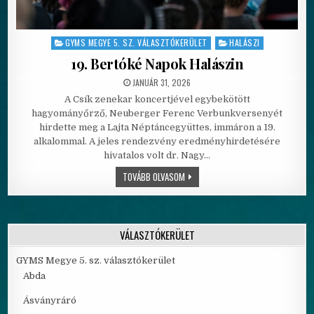
GYMS MEGYE 5. SZ. VÁLASZTÓKERÜLET
HALÁSZI
Posted in
19. Bertóké Napok Halászin
PUBLISHED DATE:
JANUÁR 31, 2026
A Csík zenekar koncertjével egybekötött
hagyományőrző, Neuberger Ferenc Verbunkversenyét
hirdette meg a Lajta Néptáncegyüttes, immáron a 19.
alkalommal. A jeles rendezvény eredményhirdetésére
hivatalos volt dr. Nagy…
19. BERTÓKÉ NAPOK HALÁSZIN
TOVÁBB OLVASOM
VÁLASZTÓKERÜLET
GYMS Megye 5. sz. választókerület
Abda
Ásványráró