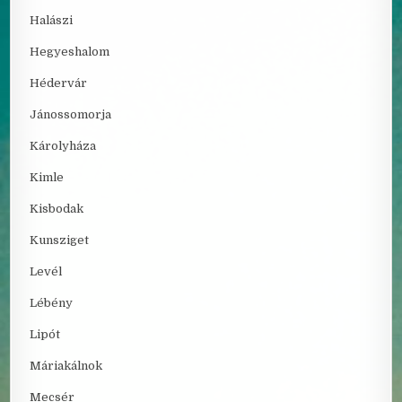
Halászi
Hegyeshalom
Hédervár
Jánossomorja
Károlyháza
Kimle
Kisbodak
Kunsziget
Levél
Lébény
Lipót
Máriakálnok
Mecsér