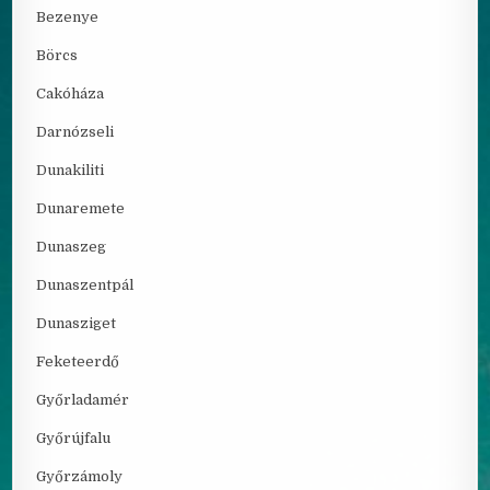
Bezenye
Börcs
Cakóháza
Darnózseli
Dunakiliti
Dunaremete
Dunaszeg
Dunaszentpál
Dunasziget
Feketeerdő
Győrladamér
Győrújfalu
Győrzámoly