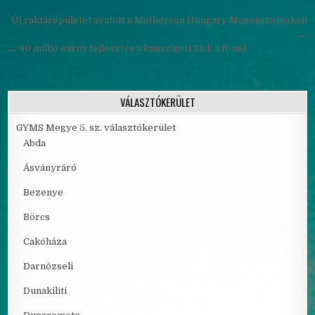
Bejegyzés navigáció
Új raktárépületet avatott a Motherson Hungary Mosonszolnokon
→
← 30 millió eurós fejlesztés a kunszigeti Sick Kft-nél
VÁLASZTÓKERÜLET
GYMS Megye 5. sz. választókerület
Abda
Ásványráró
Bezenye
Börcs
Cakóháza
Darnózseli
Dunakiliti