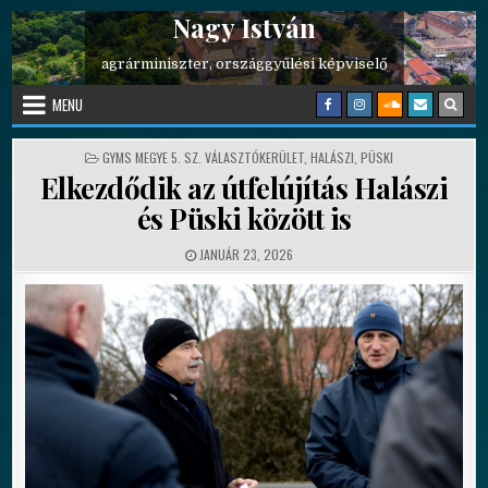
Nagy István
Skip to content
agrárminiszter, országgyűlési képviselő
MENU
POSTED IN
GYMS MEGYE 5. SZ. VÁLASZTÓKERÜLET
,
HALÁSZI
,
PÜSKI
Elkezdődik az útfelújítás Halászi
és Püski között is
PUBLISHED DATE:
JANUÁR 23, 2026