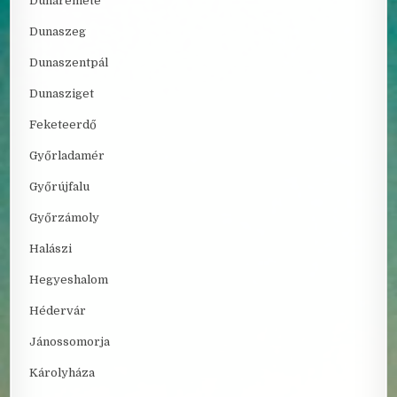
Dunaremete
Dunaszeg
Dunaszentpál
Dunasziget
Feketeerdő
Győrladamér
Győrújfalu
Győrzámoly
Halászi
Hegyeshalom
Hédervár
Jánossomorja
Károlyháza