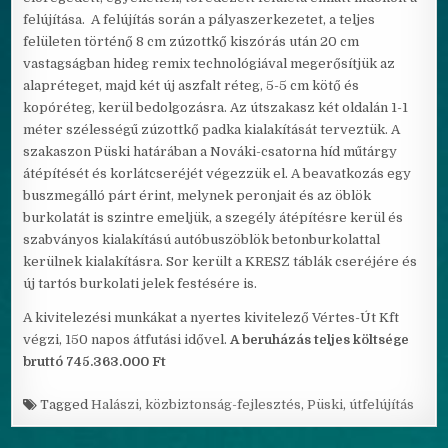
felújítása. A felújítás során a pályaszerkezetet, a teljes
felületen történő 8 cm zúzottkő kiszórás után 20 cm
vastagságban hideg remix technológiával megerősítjük az
alapréteget, majd két új aszfalt réteg, 5-5 cm kötő és
kopóréteg, kerül bedolgozásra. Az útszakasz két oldalán 1-1
méter szélességű zúzottkő padka kialakítását terveztük. A
szakaszon Püski határában a Nováki-csatorna híd műtárgy
átépítését és korlátcseréjét végezzük el. A beavatkozás egy
buszmegálló párt érint, melynek peronjait és az öblök
burkolatát is szintre emeljük, a szegély átépítésre kerül és
szabványos kialakítású autóbuszöblök betonburkolattal
kerülnek kialakításra. Sor került a KRESZ táblák cseréjére és
új tartós burkolati jelek festésére is.
A kivitelezési munkákat a nyertes kivitelező Vértes-Út Kft
végzi, 150 napos átfutási idővel.
A beruházás teljes költsége
bruttó 745.363.000 Ft
Tagged
Halászi
,
közbiztonság-fejlesztés
,
Püski
,
útfelújítás