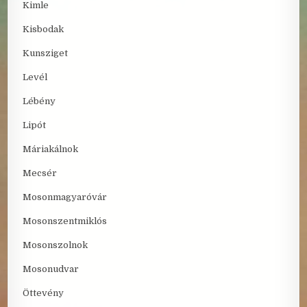
Kimle
Kisbodak
Kunsziget
Levél
Lébény
Lipót
Máriakálnok
Mecsér
Mosonmagyaróvár
Mosonszentmiklós
Mosonszolnok
Mosonudvar
Öttevény