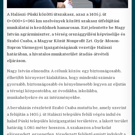
A Halászi-Püski közötti útszakasz, azaz a 1405 j. út
0+000+5+065 km szelvények közötti szakasz útfelújítási
munkálatai is kezdődnek hamarosan. Ezt jelentette be Nagy
István agrárminiszter, a térség országgyűlési képviselője és
Szabó Csaba, a Magyar Közút Nonprofit Zrt. Győr-Moson-
Sopron Vármegyei Igazgatóságának vezetője Halászi
határában, a hivatalos munkaterület átadás-átvételi
eljáráson.
Nagy István elmondta: A célunk közös: egy biztonságosabb,
élhetőbb környezet kialakítása, hogy mindenki számára
gyorsabb, biztonságosabb és kényelmesebb legyen az eljutás
a térségi központokba, az óvodákba, iskolákba,
munkahelyekre és az intézményekbe.
A beruházás részleteit Szabó Csaba mutatta be, amely szerint
a felújítás a 1405 j. út Halászi település felüli végén indul és
halad Püski település közigazgatási területére, a lakott terület
határáig 5.065 méter hosszon. A szakaszon a burkolat
elöregedett, egyenetlen, töredezett felületű emiatt indokolt a