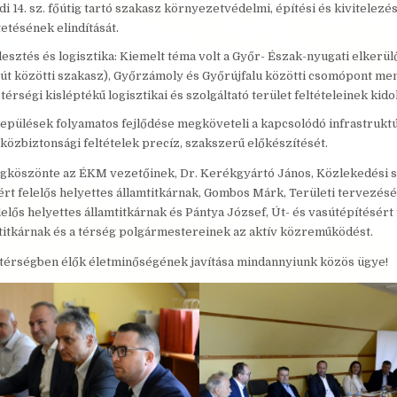
 14. sz. főútig tartó szakasz környezetvédelmi, építési és kivitelezés
tésének elindítását.
esztés és logisztika: Kiemelt téma volt a Győr- Észak-nyugati elkerülő 
 főút közötti szakasz), Győrzámoly és Győrújfalu közötti csomópont me
térségi kisléptékű logisztikai és szolgáltató terület feltételeinek kido
lepülések folyamatos fejlődése megköveteli a kapcsolódó infrastruktú
közbiztonsági feltételek precíz, szakszerű előkészítését.
gköszönte az ÉKM vezetőinek, Dr. Kerékgyártó János, Közlekedési st
rt felelős helyettes államtitkárnak, Gombos Márk, Területi tervezésé
lelős helyettes államtitkárnak és Pántya József, Út- és vasútépítésért 
titkárnak és a térség polgármestereinek az aktív közreműködést.
 térségben élők életminőségének javítása mindannyiunk közös ügye!