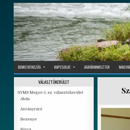
Skip to content
BEMUTATKOZÁS
KAPCSOLAT
AGRÁRMINISZTER
MAGYAR
VÁLASZTÓKERÜLET
Sz
GYMS Megye 5. sz. választókerület
Abda
Ásványráró
Bezenye
Börcs