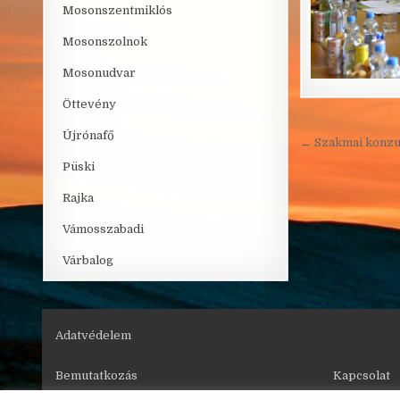
Mosonszentmiklós
Mosonszolnok
Mosonudvar
Öttevény
Újrónafő
Bejegyzé
← Szakmai konzul
Püski
Rajka
Vámosszabadi
Várbalog
Adatvédelem
Bemutatkozás
Kapcsolat