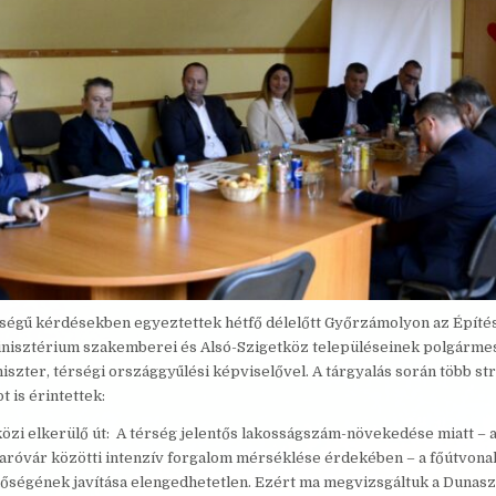
őségű kérdésekben egyeztettek hétfő délelőtt Győrzámolyon az Építés
nisztérium szakemberei és Alsó-Szigetköz településeinek polgármes
iszter, térségi országgyűlési képviselővel. A tárgyalás során több str
t is érintettek:
özi elkerülő út: A térség jelentős lakosságszám-növekedése miatt – 
óvár közötti intenzív forgalom mérséklése érdekében – a főútvona
nőségének javítása elengedhetetlen. Ezért ma megvizsgáltuk a Dunasz