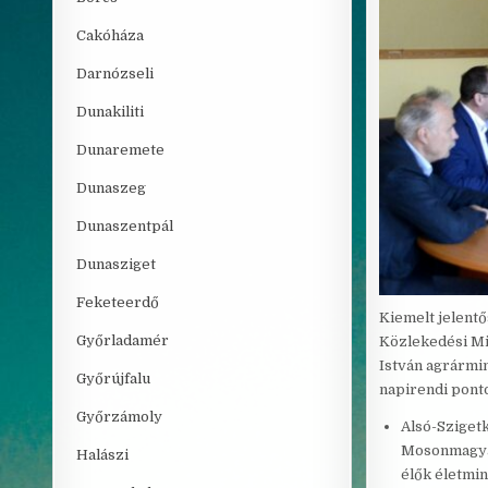
Cakóháza
Darnózseli
Dunakiliti
Dunaremete
Dunaszeg
Dunaszentpál
Dunasziget
Feketeerdő
Kiemelt jelent
Győrladamér
Közlekedési Mi
István agrármin
Győrújfalu
napirendi ponto
Győrzámoly
Alsó-Szigetk
Mosonmagyar
Halászi
élők életmi