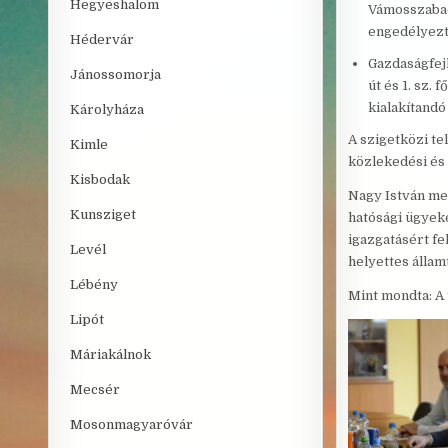
Hegyeshalom
Vámosszabadi
engedélyezte
Hédervár
Gazdaságfejl
Jánossomorja
út és 1. sz.
kialakítandó 
Károlyháza
A szigetközi te
Kimle
közlekedési és 
Kisbodak
Nagy István me
Kunsziget
hatósági ügyeké
igazgatásért fe
Levél
helyettes állam
Lébény
Mint mondta: A
Lipót
Máriakálnok
Mecsér
Mosonmagyaróvár