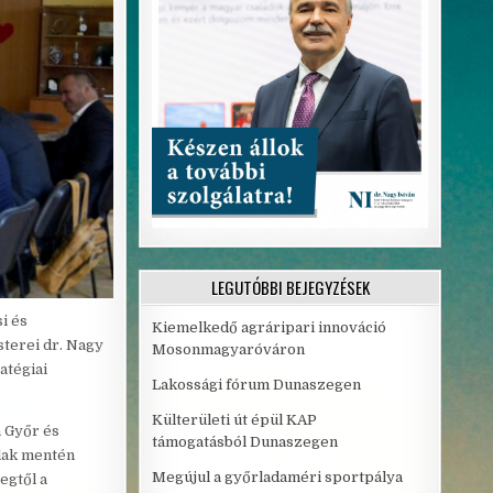
LEGUTÓBBI BEJEGYZÉSEK
i és
Kiemelkedő agráripari innováció
terei dr. Nagy
Mosonmagyaróváron
atégiai
Lakossági fórum Dunaszegen
Külterületi út épül KAP
a Győr és
támogatásból Dunaszegen
lak mentén
Megújul a győrladaméri sportpálya
egtől a