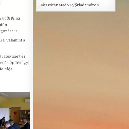
i
Játszótér átadó Győrladaméron
út (813. sz.
ntén
lgozása is.
ra, valamint a
ratégiáért és
rt és építésügyi
felelős