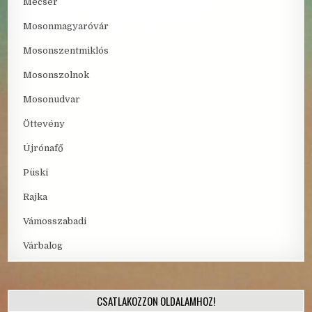
Mecsér
Mosonmagyaróvár
Mosonszentmiklós
Mosonszolnok
Mosonudvar
Öttevény
Újrónafő
Püski
Rajka
Vámosszabadi
Várbalog
CSATLAKOZZON OLDALAMHOZ!