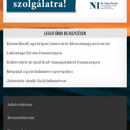
LEGUTÓBBI BEJEGYZÉSEK
Kiemelkedő agráripari innováció Mosonmagyaróváron
Lakossági fórum Dunaszegen
Külterületi út épül KAP támogatásból Dunaszegen
Megújul a győrladaméri sportpálya
Játszótér átadó Győrladaméron
Adatvédelem
Bemutatkozás