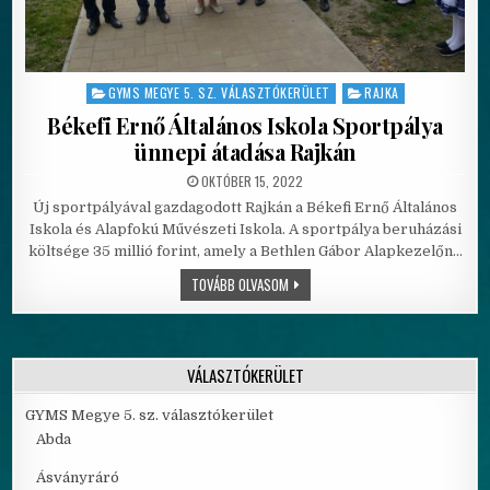
GYMS MEGYE 5. SZ. VÁLASZTÓKERÜLET
RAJKA
Posted in
Békefi Ernő Általános Iskola Sportpálya
ünnepi átadása Rajkán
PUBLISHED DATE:
OKTÓBER 15, 2022
Új sportpályával gazdagodott Rajkán a Békefi Ernő Általános
Iskola és Alapfokú Művészeti Iskola. A sportpálya beruházási
költsége 35 millió forint, amely a Bethlen Gábor Alapkezelőn…
BÉKEFI ERNŐ ÁLTALÁNOS ISKOLA SPO
TOVÁBB OLVASOM
VÁLASZTÓKERÜLET
GYMS Megye 5. sz. választókerület
Abda
Ásványráró