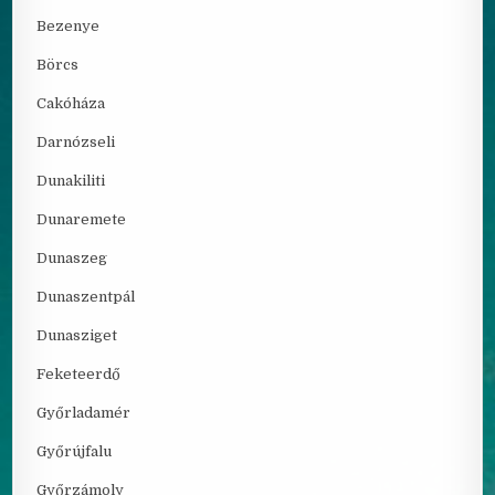
Bezenye
Börcs
Cakóháza
Darnózseli
Dunakiliti
Dunaremete
Dunaszeg
Dunaszentpál
Dunasziget
Feketeerdő
Győrladamér
Győrújfalu
Győrzámoly