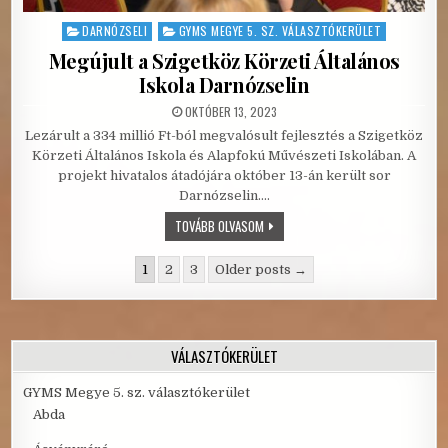
DARNÓZSELI
GYMS MEGYE 5. SZ. VÁLASZTÓKERÜLET
Posted in
Megújult a Szigetköz Körzeti Általános
Iskola Darnózselin
PUBLISHED DATE:
OKTÓBER 13, 2023
Lezárult a 334 millió Ft-ból megvalósult fejlesztés a Szigetköz
Körzeti Általános Iskola és Alapfokú Művészeti Iskolában. A
projekt hivatalos átadójára október 13-án került sor
Darnózselin….
MEGÚJULT A SZIGETKÖZ KÖRZETI ÁLT
TOVÁBB OLVASOM
Bejegyzések lapozása
1
2
3
Older posts →
VÁLASZTÓKERÜLET
GYMS Megye 5. sz. választókerület
Abda