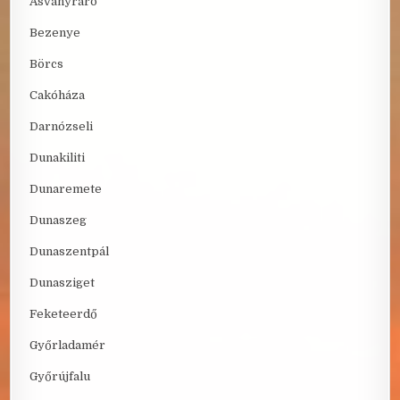
Ásványráró
Bezenye
Börcs
Cakóháza
Darnózseli
Dunakiliti
Dunaremete
Dunaszeg
Dunaszentpál
Dunasziget
Feketeerdő
Győrladamér
Győrújfalu