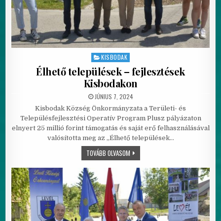
KISBODAK
Posted in
Élhető települések – fejlesztések
Kisbodakon
PUBLISHED DATE:
JÚNIUS 7, 2024
Kisbodak Község Önkormányzata a Területi- és
Településfejlesztési Operatív Program Plusz pályázaton
elnyert 25 millió forint támogatás és saját erő felhasználásával
valósította meg az „Élhető települések…
ÉLHETŐ TELEPÜLÉSEK – FEJLESZTÉSE
TOVÁBB OLVASOM