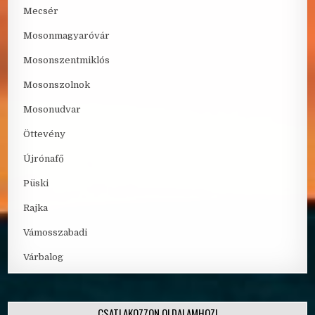
Mecsér
Mosonmagyaróvár
Mosonszentmiklós
Mosonszolnok
Mosonudvar
Öttevény
Újrónafő
Püski
Rajka
Vámosszabadi
Várbalog
CSATLAKOZZON OLDALAMHOZ!