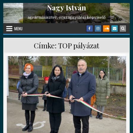
Nagy István
Skip to content
agrárminiszter, országgyűlési képviselő
MENU
Címke:
TOP pályázat