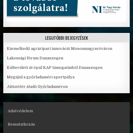
LEGUTÓBBI BEJEGYZÉSEK
Kiemelkedő agráripari innováció Mosonmagyaróváron
Lakossági fórum Dunaszegen
Külterületi út épül KAP támogatásból Dunaszegen
Megújul a győrladaméri sportpálya
Játszótér átadó Győrladaméron
Adatvédelem
Bemutatkozás