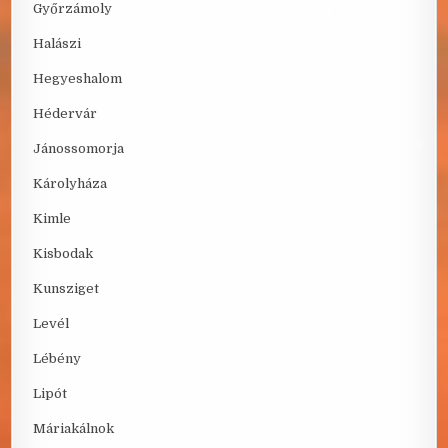
Győrzámoly
Halászi
Hegyeshalom
Hédervár
Jánossomorja
Károlyháza
Kimle
Kisbodak
Kunsziget
Levél
Lébény
Lipót
Máriakálnok