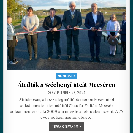
MECSÉR
Posted in
Átadták a Széchenyi utcát Mecséren
PUBLISHED DATE:
SZEPTEMBER 28, 2024
Stítulsosan, a hozzá legméltóbb módon köszönt el
polgármesteri teendőitől Csaplár Zoltán, Mecsér
polgármestere, aki 2009 óta intézte a település ügyeit. A 77
éves polgármester utolsó…
ÁTADTÁK A SZÉCHENYI UTCÁT MECSÉ
TOVÁBB OLVASOM