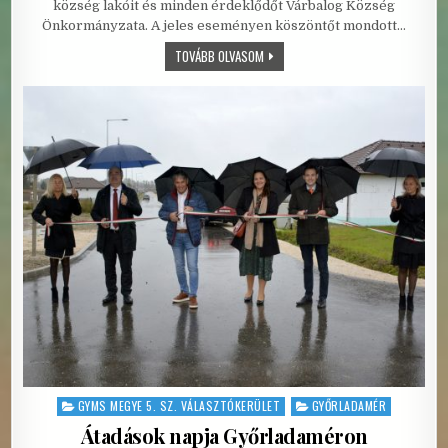
község lakóit és minden érdeklődőt Várbalog Község
Önkormányzata. A jeles eseményen köszöntőt mondott…
RIBA LAJOS KÖZÖSSÉGI SZÍNTÉR EN
TOVÁBB OLVASOM
GYMS MEGYE 5. SZ. VÁLASZTÓKERÜLET
GYŐRLADAMÉR
Posted in
Átadások napja Győrladaméron