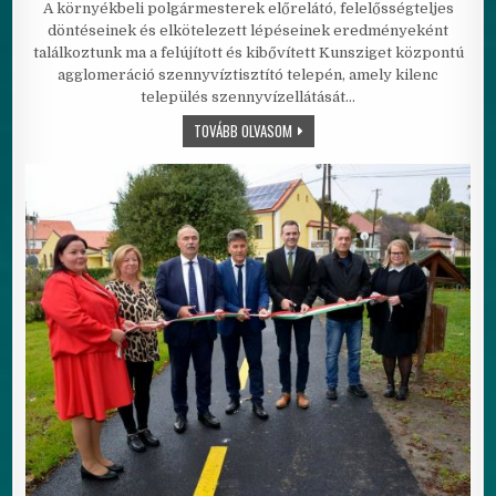
A környékbeli polgármesterek előrelátó, felelősségteljes
döntéseinek és elkötelezett lépéseinek eredményeként
találkoztunk ma a felújított és kibővített Kunsziget központú
agglomeráció szennyvíztisztító telepén, amely kilenc
település szennyvízellátását…
KUNSZIGET ÉS TÉRSÉGE SZENNYVÍZT
TOVÁBB OLVASOM