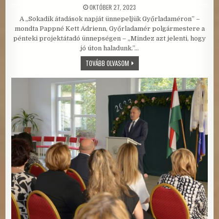
PUBLISHED DATE:
OKTÓBER 27, 2023
A „Sokadik átadások napját ünnepeljük Győrladaméron” –
mondta Pappné Kett Adrienn, Győrladamér polgármestere a
pénteki projektátadó ünnepségen – „Mindez azt jelenti, hogy
jó úton haladunk.”…
ÁTADÁSOK NAPJA GYŐRLADAMÉRON
TOVÁBB OLVASOM