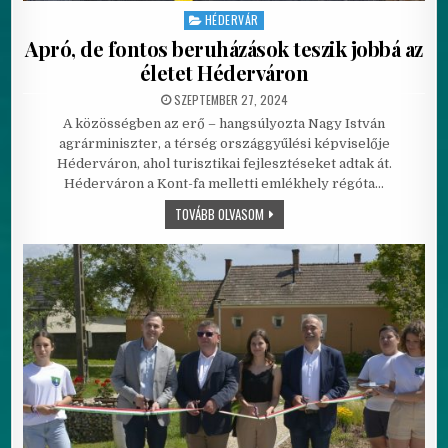
HÉDERVÁR
Posted in
Apró, de fontos beruházások teszik jobbá az
életet Héderváron
PUBLISHED DATE:
SZEPTEMBER 27, 2024
A közösségben az erő – hangsúlyozta Nagy István
agrárminiszter, a térség országgyűlési képviselője
Héderváron, ahol turisztikai fejlesztéseket adtak át.
Héderváron a Kont-fa melletti emlékhely régóta…
APRÓ, DE FONTOS BERUHÁZÁSOK TES
TOVÁBB OLVASOM