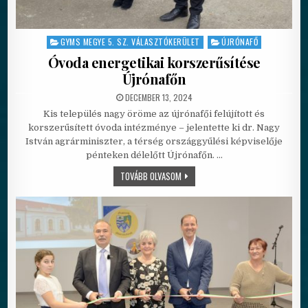
GYMS MEGYE 5. SZ. VÁLASZTÓKERÜLET
ÚJRÓNAFŐ
Posted in
Óvoda energetikai korszerűsítése
Újrónafőn
PUBLISHED DATE:
DECEMBER 13, 2024
Kis település nagy öröme az újrónafői felújított és
korszerűsített óvoda intézménye – jelentette ki dr. Nagy
István agrárminiszter, a térség országgyűlési képviselője
pénteken délelőtt Újrónafőn. …
ÓVODA ENERGETIKAI KORSZERŰSÍTÉS
TOVÁBB OLVASOM