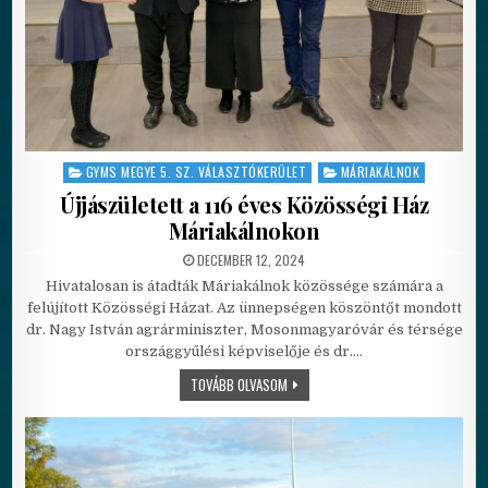
GYMS MEGYE 5. SZ. VÁLASZTÓKERÜLET
MÁRIAKÁLNOK
Posted in
Újjászületett a 116 éves Közösségi Ház
Máriakálnokon
PUBLISHED DATE:
DECEMBER 12, 2024
Hivatalosan is átadták Máriakálnok közössége számára a
felújított Közösségi Házat. Az ünnepségen köszöntőt mondott
dr. Nagy István agrárminiszter, Mosonmagyaróvár és térsége
országgyűlési képviselője és dr….
ÚJJÁSZÜLETETT A 116 ÉVES KÖZÖSSÉ
TOVÁBB OLVASOM